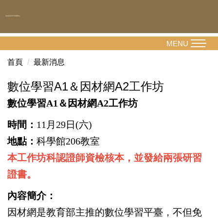
跳
到
主
要
MENU
內
首頁
最新消息
容
區
數位學習A1＆因材網A2工作坊
數位學習A1＆因材網A2工作坊
時間：
11月29日(六)
地點：
科學館206教室
本工作坊科認證師資檢核本，並發給兩張研習
證書。
內容簡介：
因材網是教育部主推的數位學習平臺，不但免