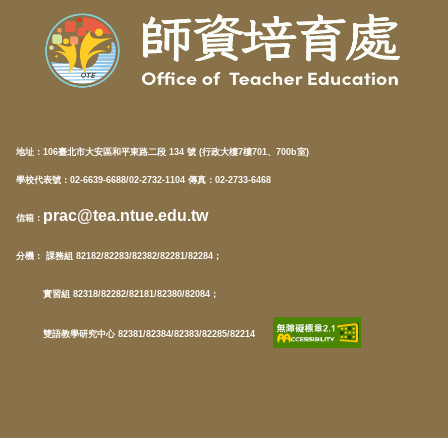
地址：
106臺北市大安區和平東路二段 134 號 (行政大樓7樓701、700b室)
學校代表號：02-6639-6688/02-2732-1104 傳真：02-2733-6468
prac@tea.ntue.edu.tw
信箱
：
分機
： 課務組 82182/82283/82382/82281/82284；
實習組 82318/82282/82181/82380/82084；
雙語教學研究中心 82381/82384/82383/82285/82214