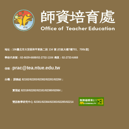
地址：
106臺北市大安區和平東路二段 134 號 (行政大樓7樓701、700b室)
學校代表號：02-6639-6688/02-2732-1104 傳真：02-2733-6468
prac@tea.ntue.edu.tw
信箱
：
分機
： 課務組 82182/82283/82382/82281/82284；
實習組 82318/82282/82181/82380/82084；
雙語教學研究中心 82381/82384/82383/82285/82214